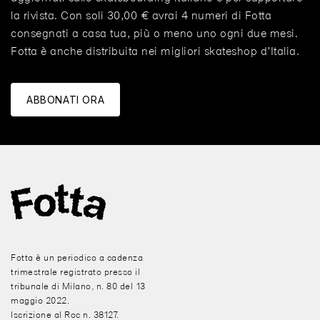
la rivista. Con soli 30,00 € avrai 4 numeri di Fotta
consegnati a casa tua, più o meno uno ogni due mesi.
Fotta è anche distribuita nei migliori skateshop d’Italia.
ABBONATI ORA
Fotta è un periodico a cadenza
trimestrale registrato presso il
tribunale di Milano, n. 80 del 13
maggio 2022.
Iscrizione al Roc n. 38127.